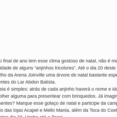
o final de ano tem esse clima gostoso de natal, não é
icidade de alguns “anjinhos tricolores”. Até o dia 20 de
lho da Arena Joinville uma árvore de natal bastante esp
entes do Lar Abdon Batista.
deia é simples: atrás de cada anjinho haverá o nome e i
olher alguma para presentear com brinquedos. Já imagin
sentes? Marque esse golaço de natal e participe da camp
io das lojas Acapel e Mello Mania, além da Toca do Coel