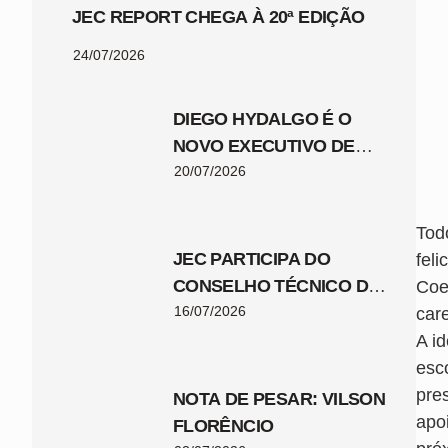
JEC REPORT CHEGA À 20ª EDIÇÃO
24/07/2026
DIEGO HYDALGO É O
NOVO EXECUTIVO DE
FUTEBOL DO JEC
20/07/2026
Tod
JEC PARTICIPA DO
fel
CONSELHO TÉCNICO DA
Coe
COPA SANTA CATARINA
16/07/2026
car
2026
A i
esc
pre
NOTA DE PESAR: VILSON
apo
FLORÊNCIO