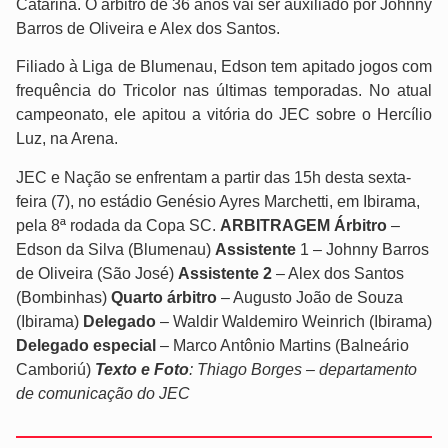
Catarina. O árbitro de 36 anos vai ser auxiliado por Johnny
Barros de Oliveira e Alex dos Santos.
Filiado à Liga de Blumenau, Edson tem apitado jogos com
frequência do Tricolor nas últimas temporadas. No atual
campeonato, ele apitou a vitória do JEC sobre o Hercílio
Luz, na Arena.
JEC e Nação se enfrentam a partir das 15h desta sexta-
feira (7), no estádio Genésio Ayres Marchetti, em Ibirama,
pela 8ª rodada da Copa SC.
ARBITRAGEM
Árbitro
–
Edson da Silva (Blumenau)
Assistente
1 – Johnny Barros
de Oliveira (São José)
Assistente 2
– Alex dos Santos
(Bombinhas)
Quarto árbitro
– Augusto João de Souza
(Ibirama)
Delegado
– Waldir Waldemiro Weinrich (Ibirama)
Delegado especial
– Marco Antônio Martins (Balneário
Camboriú)
Texto e Foto
: Thiago Borges – departamento
de comunicação do JEC