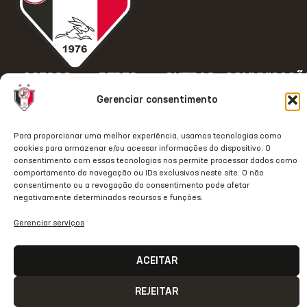
ACESSO
REDES
OUTRAS
COMUNICAÇÃ
RÁPIDO
SOCIAIS
REDES
Contato
Gerenciar consentimento
Home
Instagram
TikTok
Comunicação
Clube
Facebook
Threads
Para proporcionar uma melhor experiência, usamos tecnologias como
Transparência
cookies para armazenar e/ou acessar informações do dispositivo. O
Estrutura
Youtube
X
consentimento com essas tecnologias nos permite processar dados como
Notas Oficiais
comportamento da navegação ou IDs exclusivos neste site. O não
JecStore
Linkedin
consentimento ou a revogação do consentimento pode afetar
2026 © Todos os direitos
negativamente determinados recursos e funções.
reservados
Gerenciar serviços
ACEITAR
REJEITAR