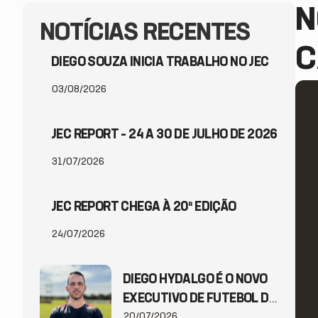
N
NOTÍCIAS RECENTES
C
DIEGO SOUZA INICIA TRABALHO NO JEC
03/08/2026
JEC REPORT – 24 A 30 DE JULHO DE 2026
31/07/2026
JEC REPORT CHEGA À 20ª EDIÇÃO
24/07/2026
DIEGO HYDALGO É O NOVO
EXECUTIVO DE FUTEBOL DO
JEC
20/07/2026