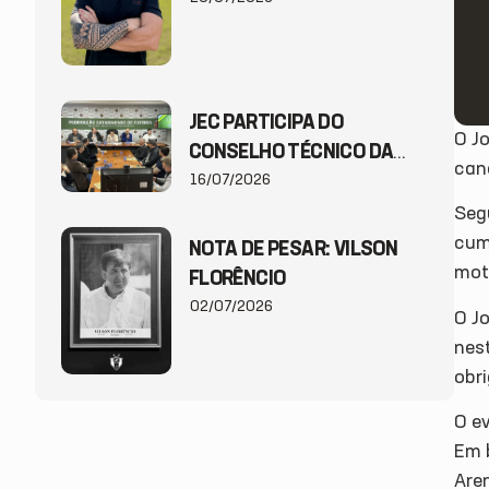
JEC PARTICIPA DO
O Jo
CONSELHO TÉCNICO DA
can
COPA SANTA CATARINA
16/07/2026
2026
Segu
cum
NOTA DE PESAR: VILSON
moti
FLORÊNCIO
02/07/2026
O Jo
nes
obr
O e
Em 
Are