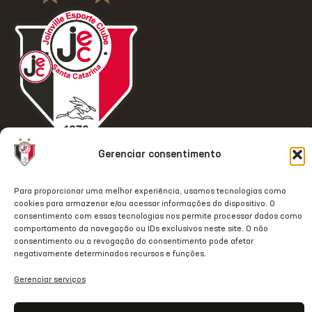
Gerenciar consentimento
ACESSO
REDES
OUTRAS
COMUNICAÇÃ
RÁPIDO
SOCIAIS
REDES
Contato
Para proporcionar uma melhor experiência, usamos tecnologias como
Home
Instagram
TikTok
Comunicação
cookies para armazenar e/ou acessar informações do dispositivo. O
Clube
Facebook
Threads
consentimento com essas tecnologias nos permite processar dados como
Transparência
comportamento da navegação ou IDs exclusivos neste site. O não
Estrutura
Youtube
X
consentimento ou a revogação do consentimento pode afetar
Notas Oficiais
negativamente determinados recursos e funções.
JecStore
Linkedin
Gerenciar serviços
2026 © Todos os direitos
reservados