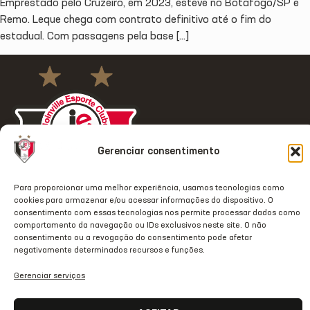
Emprestado pelo Cruzeiro, em 2023, esteve no Botafogo/SP e
Remo. Leque chega com contrato definitivo até o fim do
estadual. Com passagens pela base […]
Gerenciar consentimento
Para proporcionar uma melhor experiência, usamos tecnologias como
cookies para armazenar e/ou acessar informações do dispositivo. O
consentimento com essas tecnologias nos permite processar dados como
comportamento da navegação ou IDs exclusivos neste site. O não
consentimento ou a revogação do consentimento pode afetar
ACESSO
REDES
OUTRAS
COMUNICAÇÃ
negativamente determinados recursos e funções.
RÁPIDO
SOCIAIS
REDES
Contato
Home
Instagram
TikTok
Gerenciar serviços
Comunicação
Clube
Facebook
Threads
Transparência