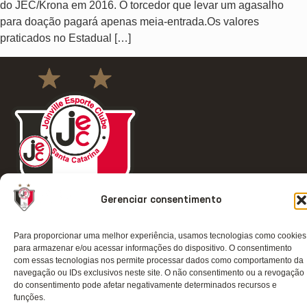
do JEC/Krona em 2016. O torcedor que levar um agasalho
para doação pagará apenas meia-entrada.Os valores
praticados no Estadual […]
Gerenciar consentimento
Para proporcionar uma melhor experiência, usamos tecnologias como cookies
ACESSO
REDES
OUTRAS
COMUNICAÇ
para armazenar e/ou acessar informações do dispositivo. O consentimento
RÁPIDO
SOCIAIS
REDES
Contato
com essas tecnologias nos permite processar dados como comportamento da
navegação ou IDs exclusivos neste site. O não consentimento ou a revogação
Home
Instagram
TikTok
Comunicação
do consentimento pode afetar negativamente determinados recursos e
funções.
Clube
Facebook
Threads
Transparência